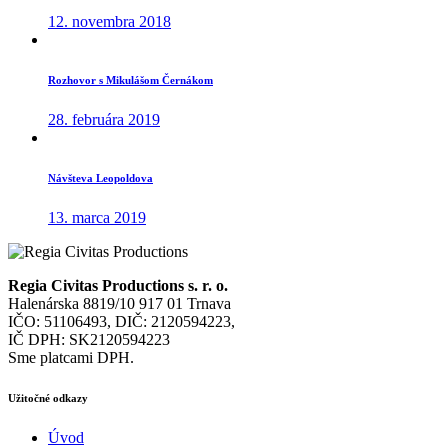
12. novembra 2018
Rozhovor s Mikulášom Černákom
28. februára 2019
Návšteva Leopoldova
13. marca 2019
Regia Civitas Productions s. r. o.
Halenárska 8819/10 917 01 Trnava
IČO: 51106493, DIČ: 2120594223,
IČ DPH: SK2120594223
Sme platcami DPH.
Užitočné odkazy
Úvod