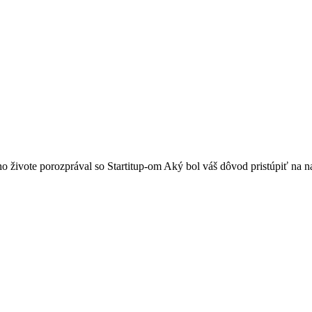
 živote porozprával so Startitup-om Aký bol váš dôvod pristúpiť na na