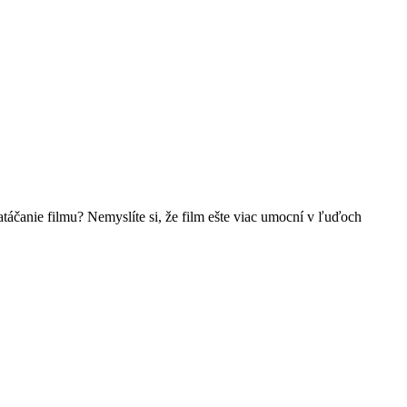
táčanie filmu? Nemyslíte si, že film ešte viac umocní v ľuďoch